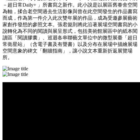
－超日常Daily+ 」所書寫之新作。此小說是以展區舊眷舍空間
為軸，揉合老空間過去生活影像與曾在此空間發生的作品書寫
而成，作為第一件介入此次雙年展的作品，成為受邀參展藝術
家創作發想的參照文本。張君懿則將此沿著展場空間書寫的小
說轉化為不同的閱讀與展呈形式，包括美術館展區中的紙本閱
讀區「閱讀膠囊」、巡迴各串聯藝文單位中的微型展臺「超日
常衛星站」（含電子書及有聲書）以及分布在展場中描繪展場
空間意象的碑文「翻牆指南」，讓小說文本重新折返展覽場
所。