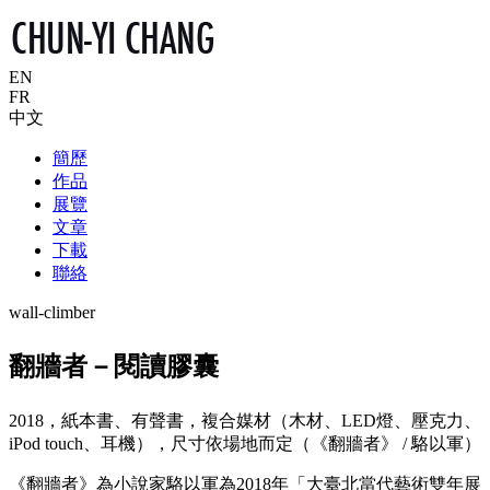
EN
FR
中文
簡歷
作品
展覽
文章
下載
聯絡
wall-climber
翻牆者－閱讀膠囊
2018，紙本書、有聲書，複合媒材（木材、LED燈、壓克力、
iPod touch、耳機），尺寸依場地而定（《翻牆者》 / 駱以軍）
《翻牆者》為小說家駱以軍為2018年「大臺北當代藝術雙年展