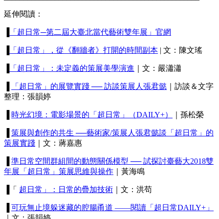
延伸閱讀：
▐
「超日常─第二屆大臺北當代藝術雙年展」官網
▐
「超日常」，從《翻牆者》打開的時間副本
| 文：陳文瑤
▐
「超日常」：未定義的策展美學演進
｜文：嚴瀟瀟
▐
「超日常」的展覽實踐 ── 訪談策展人張君懿
｜訪談＆文字
整理：張韻婷
▐
時光幻境：電影場景的「超日常」（DAILY+）
｜孫松榮
▐
策展與創作的共生 ──藝術家/策展人張君懿談「超日常」的
策展實踐
｜文：蔣嘉惠
▐
準日常空間群組間的動態關係模型 ── 試探討臺藝大2018雙
年展「超日常」策展思維與操作
｜黃海鳴
▐「
超日常」：日常的疊加技術
｜文：洪苟
▐
可玩無止境躲迷藏的腔腸甬道 ——閱讀「超日常DAILY+」
｜文：張韻婷