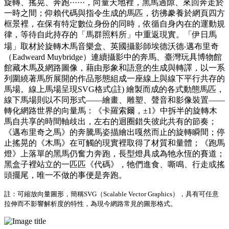
旋轉、搖晃、奔跑······，向量天地裡，黑馬過隙、來回奔走於
一時之間；仰賴代碼與指令生成的馬匹，彷彿豢養於網頁四方
框景裡，在保有特定數位身份的同時，依循自身內在的運動規
律，等待自此持存的「馬群照料所」中重返現實。「伊日馬
場」取材於旋轉木馬音樂盒、英國攝影師埃德沃德‧邁布里奇
（Eadweard Muybridge）連續攝影中的奔馬、臺灣玩具博物館
館藏木馬及網路圖像，藉由形象和語意的生成與轉譯，以一系
列圍繞著馬所展開的作品形態組成一座線上與線下平行共存的
馬場。線上馬場呈現SVG格式(註) 繪製而成的各式動態馬匹，
線下馬場則以不同形式——繪畫、雕塑、聲音和影像裝置——
轉化網路世界的向量馬：《卡羅索爾，±1》中拆半的旋轉木
馬自共享的時間軸歧出，左右的迴圈錯失彼此共有的節奏；
《邁布里奇之馬》的奔騰馬姿描繪出嘎然而止的旋轉瞬間；停
止搖晃的《木馬》在可觸的現實裡取得了材質和量體；《跑馬
燈》上落單的黑馬仍奮力奔跑，長型燈具成為牠永恆的賽道；
黑盒子裡站立的一匹匹《代碼》，牠們進食、嘶鳴、行走或搖
頭擺尾，唯一不做的事便是奔跑。
註：可縮放向量圖形，簡稱SVG（Scalable Vector Graphics），具有可任意
拉伸而不影響解析度的特性，為現今網路常見的圖形格式。