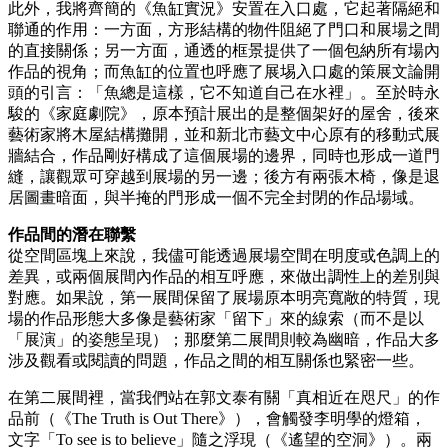
此外，我將齊簡的《魚缸實況》安置在入口處，它起著隔絕和
聯通的作用：一方面，方形結構的物件阻絕了門口和展場之間
的直接關係；另一方面，通透的框景提供了一個包納所有場內
作品的視角；而魚缸的位置也呼應了展埸入口處的策展文論開
頭的引言：「魚總是這樣，它不知道自己在水裡」。至於時永
駿的《家庭劇院》，原本預計展出的是整個架好的屋舍，後來
藝術家將木屋結構攤開，並和新北市藝文中心原有的移動式展
牆結合，作品剛好構成了這個展場的邊界，同時也形成一道門
縫，讓觀眾可穿越到展場的另一邊；後方有兩張木椅，像是退
居圖畫暗面，與半掩的門形成一個不完全封閉的作品場域。
作品間的潛在聯繫
從空間區塊上來說，我儘可能透過展場空間在明度或色調上的
差異，或兩個展間內作品的相互呼應，來做出調性上的差別與
對應。如果說，第一展間保留了展場原本明亮寬敞的特質，現
場的作品形態大多像是藝術家「留下」來的線索（而不是以
「展演」的姿態呈現）；那麼第二展間則較為幽暗，作品大多
涉及觀看或閱讀的問題，作品之間的相互關係也緊密一些。
在第二展間裡，當我們站在郭文泰有關「真相近在咫尺」的作
品前（《The Truth is Out There》），會觸發李明學的燈箱，
文字「To see is to believe」隨之浮現（《遙望的空洞》）。兩