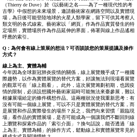
（Thierry de Duve）於《以藝術之名——為了一種現代性的考
古學》中假想的未來場景，邀請藝術家在網路空間以及實體現
場，為日後可能登陸地球的火星人類學家，留下可供其考察人
類文明的各式線索。藝術家以「網頁」作為作品實質發生的特
定場所，實體場所作為作品延伸的界面，佈署與線上作品遙相
呼應的索引。
Q：為何會有線上策展的想法？可否談談您的策展提議及操作
方式？
線上為主、實體為輔
今年因為全球新冠肺炎疫情的關係，線上展覽幾乎成了一種國
際趨勢，以作為實體展覽的替代方案，好讓無法到現場看展覽
的觀眾可在「線上觀看」。此外，這次展覽籌劃初期，也因疫
情的限制，必須設想國外藝術家屆時可能無法來臺參展，難以
根據展場給定的條件構想作品。這兩種狀況使我重新思考：有
沒有可能一個線上展覽，可以不只是實體展覽的替代方案，而
是展覽和作品實際發生的場所？反之，我們向來習慣「親臨現
場」看作品的實體展場，是否可能成為一個讓我們不斷回到線
上瀏覽和探索作品的「索引介面」？換句話說，能否透過「線
上為主、實體為輔」的操作方式，鬆動線上和實體展覽常見的
構成方式及閱讀慣性？