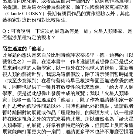
出這提問來化解、或者說緩衝第一個關於「以網頁作為展場」
的提議。因為這次的參展藝術家，除了法國藝術家克羅斯基
（Claude CLOSKY）長期有網頁作品的實作經驗以外，其他
藝術家對這部份相對比較陌生。
Q：可否說明一下這次的展題為何是「給」火星人類學家、是
否指涉某種特定的觀者？
陌生遙遠的「他者」
此展題的想法是來自於比利時藝評家蒂埃里・德・迪弗的《以
藝術之名》一書。在這本書中，作者邀請讀者想像自己是從火
星來到地球的人類學家，以一種外在於地球人的視角，重新審
視人類的藝術世界。我認為這個假設，除了暗示我們暫時拋開
（或至少意識到）在看待藝術時早已根深蒂固至無法察覺的成
見，同時也提供了一種具有啟發性的未來想像。「給火星人類
學家」便是從此想像出發所生成的展覽；我以「火星人類學
家」比喻一個陌生遙遠的「他者」，除了作為邀請藝術家一起
創作思考的假設性問題以外，同時也藉此外部觀點，邀請觀者
暫時離開對於展覽或作品「理應如何」的閱讀方式，以一種保
持在既定視角之外的方式來看待此展。所以雖然名為「給火星
人類學家」的展覽，好像有個特定的對象，但實際上反而希望
展覽能夠打開更大的一扇門，邀請更多平常也許不那麼習慣看