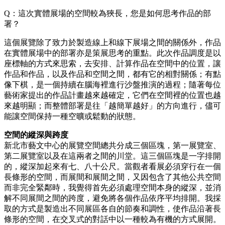
Q：這次實體展場的空間較為狹長，您是如何思考作品的部
署？
這個展覽除了致力於製造線上和線下展場之間的關係外，作品
在實體展場中的部署亦是策展思考的重點。此次作品調度是以
座標軸的方式來思索，去安排、計算作品在空間中的位置，讓
作品和作品，以及作品和空間之間，都有它的相對關係；有點
像下棋，是一個持續在腦海裡進行沙盤推演的過程；隨著每位
藝術家提出的作品計畫越來越確定，它們在空間裡的位置也越
來越明顯；而整體部署是往「越簡單越好」的方向進行，儘可
能讓空間保持一種空曠或鬆動的狀態。
空間的縱深與跨度
新北市藝文中心的展覽空間總共分成三個區塊，第一展覽室、
第二展覽室以及在這兩者之間的川堂。這三個區塊是一字排開
的，縱深加起來有七、八十公尺。當觀者看展必須穿行在一個
長條形的空間，而展間和展間之間，又因包含了其他公共空間
而非完全緊鄰時，我覺得首先必須處理空間本身的縱深，並消
解不同展間之間的跨度，避免將各個作品依序平均排開。我採
取的方式是製造出不同展區各自的節奏和調性，使作品沿著長
條形的空間，在交叉式的對話中以一種較為有機的方式展開。