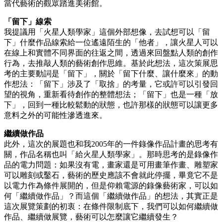
當代藝術的觀眾踏進美術館。
「留下」線索
我提議用「火星人類學家」這個外部想像，去試想可以「留
下」什麼作品線索給一位遙遠陌生的「他者」，讓火星人可以
在線上和實體不同界面的往返之間，透過來回盤點人類的創作
行為，去推敲人類的藝術創作思維。基於此想法，這次策展思
考的主要動詞是「留下」，關於「留下什麼、讓什麼來」的動
作想法：「留下」涉及了「取捨」的考量，它或許可以引發回
望的視角，重新看待創作的整體想法；「留下」也是一種「放
下」，回到一種比較鬆動的狀態，也許那樣的狀態可以讓更多
意料之外的可能性滲透進來。
繼續做作品
此外，這次的展題也和我2005年的一件錄像作品計畫的思考有
關，作品名稱也叫「給火星人類學家」。那時思考的是錄像作
品的電力問題：如果沒有電，畫家還是可用畫筆作畫、雕塑家
可以雕刻或鑿石，藝術的歷史應該不會就此停擺，畢竟它不是
以電力作為條件展開的，但是仰賴電源的錄像藝術家，可以如
何「繼續做作品」？而這個「繼續做作品」的想法，其實正是
這次展覽策劃的初衷：在條件限制底下，我們可以如何繼續做
作品、繼續做展覽，藝術可以怎麼讓它繼續發生？