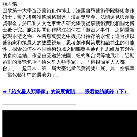
張君懿
巴黎第一大學造形藝術創作博士，法國魯昂藝術學院藝術創作
碩士，曾先後榮獲德國格爾達・漢高獎學金、法國遠見與創新
獎學金，於巴黎人文之家世界研究學院從事藝術實踐相關之博
士後研究。旅法期間創作關注如何在「遊戲／事件」之間重新
複現永逝之物、在瞬息萬變之中襯托出持存的永恆；返台後以
藝術家和策展人的雙重視角，思考創作與策展相融共生的可能
性，探索如何在不同藝術領域之間觸發共通創作思維及其潛在
的多向連結。作品曾受邀於法國、紐約和台灣等地展出，近期
策劃的展覽包括「給火星人類學家」、「這很簡單人人都
會」、「超日常—第二屆大臺北當代藝術雙年展」與「空氣草
－當代藝術中的展演力」。
➠「給火星人類學家」的策展實踐——張君懿訪談錄（下）
______________________________