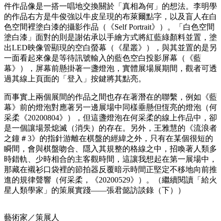
件作品像是一搭一唱地交換關於「真相為何」的想法。李明學
的作品右方是牛俊強以牛皮呈現的布萊爾點字，以及盲人在白
色空間裡塗白漆的攝影作品（《Self Portrait》）。「白色空間
塗白漆」面對的則是謝佑承以手繪方式將紅藍綠顏料並置，塗
出LED映像管顯現的空白螢幕（《星叢》），與其並置的是另
一面看起來像是等待訊號輸入的藍色空白投影屏幕（《藍
幕》），屏幕前懸掛著一盞燈泡，實體展場展期間，觀者可透
過其線上頁面的「登入」按鍵將其點亮。
而事實上兩個展間的作品之間也存在著潛在的聯繫，例如《藍
幕》前的燈泡對應著另一邊展場中同樣垂懸但恆亮的燈泡（何
采柔《20200804》），但這盞燈泡在何采柔的線上作品中，卻
是一個讓場景熄滅（消失）的存在。另外，王雅慧的《流浪者
之鐘＃3》的指針游離在棋盤的經緯之外，只有在某個很短的
瞬間，會與棋盤吻合、隱入其規整的格線之中，招喚著人類多
時錯軌、少時相合的主客觀時間，這讓我想起在第一展場中，
那藏在襯衫口袋裡的節拍器反覆暗示時間正堅定不移地向前推
進的規律聲響（何采柔，《20200529》）。（繼續閱讀「給火
星人類學家」的策展實踐——張君懿訪談錄（下））
藝術家／策展人