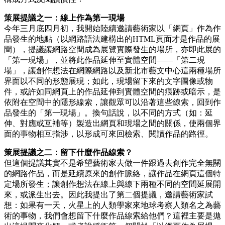
策展提議之一：線上作為第一現場
今年三月底四月初，我開始陸續邀請藝術家以「網頁」作為作
品發生的地點（以網路語法建構出的HTML頁面才是作品的展
間），提議讓網路空間成為展覽實際發生的場所，亦即此展的
「第一現場」，並將此作品延伸至實體空間——「第二現
場」，讓創作想法在網際網路以及新北市藝文中心這兩種場所
界面以不同的形態展現；如此，現場留下來的文字圖像或物
件，或許如同網頁上的作品延伸到實體空間的痕跡或暗示，是
依附在空間中的隱形線索，讓觀眾可以沿著這些線索，回到作
品發生的「第一現場」。換句話說，以不同的方式（如：延
伸、對應或互補等）製造出網頁和現場之間的關係，使兩個界
面的事物相互指涉，以形成可來回檢索、閱讀作品的路徑。
策展提議之二：留下什麼作品線索？
但這個提議其實不是希望藝術家去做一件跟過去創作完全無關
的網路作品，而是延續原來的創作脈絡，讓作品在網頁這個特
定場所發生；讓創作想法在線上與線下兩種不同的空間延展開
來，或派生出去。因此我提出了第二個提議，邀請藝術家試
想：如果有一天，火星上的人類學家來地球考察人類名之為藝
術的事物，我們會想留下什麼作品線索給他們？這裡主要是拋