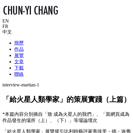
EN
FR
中文
簡歷
作品
展覽
文章
下載
聯絡
interview-martian-1
「給火星人類學家」的策展實踐（上篇）
*本篇內容分別摘自「致 成為火星人的我們」、「當網頁成為
作品發生的場所（上）、（下）」等場論壇次
「給火星人類學家」展覽援引比利時藝評家蒂埃里・德・迪弗