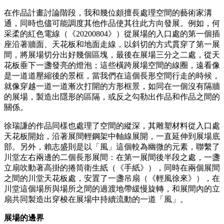
在作品計畫討論階段，我和幾位頗擅長處理空間的藝術家溝
通，同時也儘可能調度其他作品使其往此方向發展。例如，何
采柔的紅色電線（《20200804》）從展場的入口處的第一個插
座沿著牆面、天花板和地面走線，以斜切的方式貫穿了第一展
間，將展場切分出好幾個區塊，最後在展場三分之二處，從天
花板垂下一盞發亮的燈泡；這些橫跨展場空間的線圈，遠看像
是一道道壓縮後的景框，當我們在這個長形空間行走的時候，
就像穿越一道一道漸次打開的方形框景，如同在一個沒有隔牆
的展場，製造出隱形的區隔，或反之勾勒出作品和作品之間的
關係。
徐瑞謙的作品同樣也處理了空間的縱深，其雕塑材料從入口處
天花板開始，沿著展間輕鋼架中軸線展開，一直延伸到展場底
部。另外，賴志盛則是以「風」這個較為幽微的元素，聯繫了
川堂左右兩邊的二個長形展間：在第一展間後半段之處，一盞
立扇吹動著高掛的捲筒衛生紙（《手紙》），同時在兩個展間
之間的川堂天花板處，安置了一盞吊扇（《輕風徐來》），在
川堂這個場所與場所之間的過渡地帶緩慢旋轉，和展間內的立
扇共同製造出穿梭在展場中持續流動的一道「風」。
展場的邊界