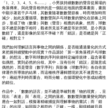
「1、2、3、4、5、6……」，小男孩持續數數的聲音從展場的
角落傳來。與此聲音相伴的是一個貼近地面的螢幕畫面，畫面
中顯示著若干乒乓球，其數量隨著數數聲節奏，時而增加時而
減少，如此反覆循環。數數聲與乒乓球數量的變化在節奏上同
步，形成了物（數量）與數（聲音）相應的表象。然而，球數
並不總是與數字相符，觀者所見並不總是等於所聞。是小男孩
數錯了，還是影像的呈現不準確？而「錯誤」是否總是與「正
確」相對立？
我們如何理解語言與事物之間的關係，是否能通過量化的方式
來把握持續變動中的現實？作品源於「算一算角落裡乒乓球數
量」的想法，數字和球數的序列依循特定編排規律，藴含著看
似偶然、實則必然的分歧。其中，沒有任何「錯誤」是隨意或
偶然的，而是聲音（數字序列）與影像（球數序列）各自依規
律運作所導致的結果，而這種秩序邏輯體現於其不連貫性之
中：兩組序列時而重合、時而分離，在循環變化中形成結構性
的錯位。
作品中，「數數的語言」並不總是準確對應「物的現實」，呈
現出「表達」與「表現」之間的落差。數數聲與數量變化間的
應合一如對話，模擬著精確捕捉與理解事物的嘗試；而「錯
誤」的出現，如同與之相符的「正確」一樣，顯得精確且尋