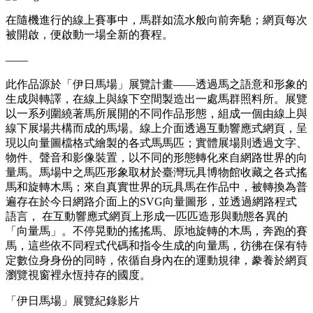
在隨機進行的線上賽事中，馬群如流水般向前奔馳；網頁每次
被開啟，便啟動一場全新的賽程。
——
此作品源於「伊⽇馬場」展覽計畫——透過⾺之語意和形象的
⽣成與轉譯，在線上與線下空間製造出⼀處⾺群照料所。展覽
以⼀系列圍繞著⾺所展開的不同作品形態，組成⼀個由線上與
線下展場共構⽽成的⾺場。線上介⾯透過互動響應式網⾴，呈
現以向量圖檔格式繪製的各式⾺馬匹；實體展場則透過⽂字、
物件、聲⾳和影像裝置，以不同的形態轉化來⾃網路世界的向
量⾺。⾺場中之⾺匹形象取材於臺灣玩具博物館收藏之各式搖
⾺和旋轉⽊馬；來自真實世界的玩具⾺在作品中，被轉換為普
遍存在於今⽇網路介⾯上的SVG向量圖形，並透過網路程式
語⾔， 在互動響應式網頁上形成⼀匹匹造形與動態各異的
「向量⾺」。不停晃動的搖搖⾺、原地旋轉的⽊馬，奔跑的賽
⾺，這些依不同程式代碼和指令⽣成的向量⾺，彷彿在保有特
定數位⾝身份的同時，依循⾃⾝內在的運動規律，豢養於網⾴
瀏覽視窗裡永恆持存的國度。
「伊日馬場」展覽紀錄影片