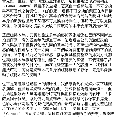
會見證「重複」是如何逸出生活常軌，這種重複近似於德勒茲
（Gilles Deleuze）意義下的重複，它來自一個關注著「不可交換
與不可替代之特異性」[1]的觀點，這種不可交換的態度在今日接
近不合時宜，何以我們會在高雄的五金街區看見當代藝術？場域
本身的流變也體現了某種不可交換的特異性，但我們也可以見怪
不怪，畢竟剛剛才從設立於駁二舊廠房的本東倉庫商店走出來。
這些旋轉木馬，其實是旅法多年的藝術家張君懿在巴黎不同街區
拍攝而來，有的設置年代超過百年，透過這些公共的遊戲設施，
家長與孩子不僅得以創造共同的童年記憶，甚至也綿延出具歷史
感的地方性連結；另一方面，當它們成為藝術家攝影鏡頭下的被
攝物，除了形成前述的暈眩感，播放機具極度整齊的排列方式卻
也讓旋轉木馬像是某種被抽離了生活意義的客體，它們遠離了當
初被設計出來的目的性，而在這些空無一人的設施上，我們甚且
無法確定，究竟是旋轉木馬自身的旋轉推動了影像，還是影像推
動了旋轉木馬的旋轉？
也正是這種動態過程上的曖昧性，我們察覺到在光鮮外表下埋藏
著崩解，儘管這些旋轉木馬的彩度、光線皆極為飽滿而炫目，但
現場也散發著大量電器開啟時電線與塑料接近燒融的氣味，「卡
羅索爾華爾滋」系列仍兀自旋轉著，這些乾淨的影像有多漂亮，
也喻示著作為觀者的我們與真實的距離有多遠，相近的反差也體
現在作品的命名中：「卡羅索爾」採用「旋轉木馬」英文
「Carousel」的直接音譯，這種僅取聲響而非語意的姿態，毋寧說