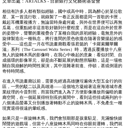
文章出處：ARTALKS - 台新銀行文化藝術基金會
相信有許多人都有類似經驗，國中或高中時，因為醉心於某位歌
星、某一首流行歌，就錄製了一卷正反面都是同一首歌的卡匣，
戴起耳機重複播方，無論當時身處何處，與外在世界便可以再無
瓜葛，但重點絕非這首歌好聽到什麼程度，而是在這自外於世界
的姿態中，聲響的重複疊合了某種自我的原初經驗，毫無意外的
旋律製造出一種執念，將行進間的景色收攏在隨著音樂揚起的感
受中——這也是一月在弔詭畫廊觀看張君懿的「卡羅索爾華爾
滋」系列（The Carousel Waltz Series）時，透過反覆播放十八座
無人的旋轉木馬的影像時，在我心中喚起的意象：看似封閉、自
成循環的影像單元，卻是由不斷延展的動態所驅動，這是一場攸
關自我崩解的時間性展演，其中混雜著前進、停頓，甚或倒退的
奇特時間感。
在進入弔詭畫廊以前，需要先經過高雄鹽埕遍佈大型五金行的街
區，一旁的駁二以及高雄港——這個地方凝縮著這座海港城市產
業紋理的今昔對照，而當我們進入為了方便影像播放而偏暗的畫
廊空間，在一個延展得特別長的展間中，看到這些排成兩列的十
八個液晶螢幕又分別播放著轉動不止的旋轉木馬，不免產生一種
現實退得很遠的暈眩感。
如果只是一座旋轉木馬，我們會預期那是孩童駐足、充滿愉快嬉
鬧聲的遊戲場，但當十八座旋轉木馬同時在你眼前運轉，我們就