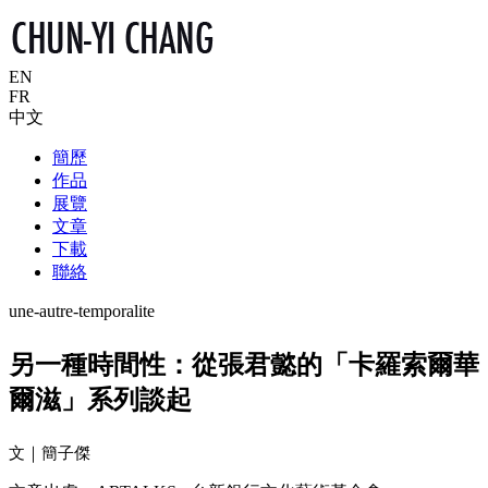
EN
FR
中文
簡歷
作品
展覽
文章
下載
聯絡
une-autre-temporalite
另一種時間性：從張君懿的「卡羅索爾華
爾滋」系列談起
文｜簡子傑