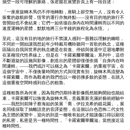
抽空一段可理解的脈絡，張君懿在展覽折頁上有一段自述：
「一座座旋轉木馬仍不停地轉動，座騎上卻空無一人，沒有令人
振奮的啟航鈴聲，恆常的運行亦無終點——沒有目的地的旅行不
曾開始也不會結束；它們一如依循自身內在時間邏輯而以不同的
速度運轉的星體，默默地將三分半鐘的旅程化為永恆。」
至此，這沒有目的地的旅行不禁讓人感到一股難以理解的幽暗，
不同於一開始讓我想起年少時戴耳機聆聽同一首歌的執念，這種
區隔出自我與世界的執念總是在前進、停頓與後退中迂迴地攀附
在某種現代性界線上，但是在「卡羅索爾華爾滋」系列中，這些
不斷迴旋的設施與影像，創造出的星體卻僅僅依循「自身內在時
間邏輯」——我們或許可以稱之為「卡羅索爾」的重複宇宙，在
這個宇宙中，不僅衡量時間的方式與現實有別，旋轉木馬流變為
卡羅索爾，而作為觀者的我們也以一種彷彿多餘的姿態，在踏入
這個重複空間時感到自己的粗魯。
這種粗魯所為何來，因為我們仍期待著影像既然能夠開始也能結
束，卡羅索爾可以恢復為旋轉木馬，意義重新充滿於藝術經驗中
——我想到前陣子蔡海如的策展「喬．伊拉克希的鏡花園」，展
名同樣採取了抽離語意的音譯姿態，在這個以白色恐怖二代女性
為主體的展覽中，迎向的則是一種唯有如此才能讓傷口得以顯現
的私密，私密是另一種時間性，「卡羅索爾華爾滋」當然接近這
種時間性。