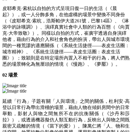
皮耶希克·索杭以自拍的方式呈現日復一日的生活（《晨
起》），或一人分飾多角，在他虛構的場景中變換不同身份
（《皮耶希克·索杭，浩斯帕伊大道261號，巴黎14區》、《淋
浴中的詠嘆調》）、演繹真實社會中人類的行為百態（《向賈
克·大帝致敬》）。同樣以自拍的方式，崔廣宇透過自身演繹
他者，藉由行為的介入和社會角色的扮演，帶出人與城市環境
間的一種荒謬的適應關係（《系統生活捷徑——表皮生活圈：
城市精神》、《系統生活捷徑——表皮生活圈：表皮生活
圈》）；致穎則是在特定場所內置入不相干的行為，將人們熟
悉的場景轉化為無厘頭的情境（《慢跑》、《夢靨》）。
02 場景
延續「行為」子題有關「人與環境」之間的關係，杜利安·高
登以日常行為帶出滑稽的場景，藉由人物在傾斜房間中的日常
舉動，影射人與物之間無所不在的抗衡關係（《沙丹和莎
拉》），或透過機器擬仿人類互動行為，反映出人與物之間既
親密又疏離的情境（《當下的愛》）。陳萬仁將「人、物和生