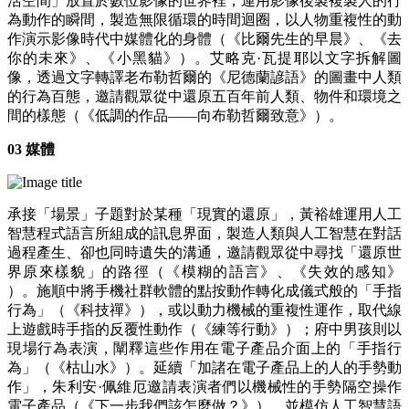
活空間」放置於數位影像的世界裡，運用影像後製複製人的行
為動作的瞬間，製造無限循環的時間迴圈，以人物重複性的動
作演示影像時代中媒體化的身體（《比爾先生的早晨》、《去
你的未來》、《小黑貓》）。艾略克·瓦提耶以文字拆解圖
像，透過文字轉譯老布勒哲爾的《尼德蘭諺語》的圖畫中人類
的行為百態，邀請觀眾從中還原五百年前人類、物件和環境之
間的樣態（《低調的作品——向布勒哲爾致意》）。
03 媒體
承接「場景」子題對於某種「現實的還原」，黃裕雄運用人工
智慧程式語言所組成的訊息界面，製造人類與人工智慧在對話
過程產生、卻也同時遺失的溝通，邀請觀眾從中尋找「還原世
界原來樣貌」的路徑（《模糊的語言》、《失效的感知》
）。施順中將手機社群軟體的點按動作轉化成儀式般的「手指
行為」（《科技禪》），或以動力機械的重複性運作，取代線
上遊戲時手指的反覆性動作（《練等行動》）；府中男孩則以
現場行為表演，闡釋這些作用在電子產品介面上的「手指行
為」（《枯山水》）。延續「加諸在電子產品上的人的手勢動
作」，朱利安·佩維厄邀請表演者們以機械性的手勢隔空操作
電子產品（《下一步我們該怎麼做？》），並模仿人工智慧語