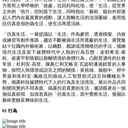
方形而上學呼喚的「彼處」拉回此時此地，使「生活」從世界
之外的「他方」回到當下生活，同時指出「藝術」能自外部激
起人們內在最真實的感動，讓人脫離生活的沈溺萎縮，進而抵
抗仿真造假的偽生活，使生活再度活絡。
「仿真生活」一展提議以「生活」作為參照，透過模擬、仿效
或練習等創作進路，趨近不斷被偽生活所遮蔽的生活。展覽集
結十位國內外藝術家，以幽默、戲謔或滑稽模仿的手法，描繪
現代生活及當下媒體時代中人類的行為百態：皮耶希克·索
杭、崔廣宇和致穎以脫離情境的身體行為，凸顯普適性的社會
常規；杜利安·高登、陳萬仁和艾略克·瓦提耶通過錯置的人事
物，探問人與環境或語言之間的關係；黃裕雄、施順中、府中
男孩和朱利安·佩維厄則藉由人工智慧程式語言與機械化手
勢，揭露科技媒體時代下人的行為及生活境況。展出作品共同
剝開現實的不同表面、揭露仿若真實的生活，邀請觀者在一個
個似真卻假、似假若真的「仿真生活」當中覺察生活、發掘比
藝術更饒富興味的生活。
01 行為