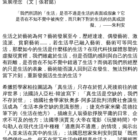
策展理念 （文｜張君懿）
「我們所謂的「生活」是否不過是生活的表面或假象？它
是否在不知不覺中被掏空，而只剩下對於生活的仿真或諧
擬。」
——朱利安
生活之於藝術為何？藝術發展至今，歷經達達、偶發藝術、激
流派、貧窮藝術......，若生活早已融入藝術、藝術可等同生
活，那麼如今的生活是什麼樣的生活？在現代科技媒體形塑的
虛擬現實裡，我們雖處於生活，但是否隱約感到與自己的生活
有距離，是否曾在不知不覺中錯過了生活？而倘若我們所經歷
的只是生活的表象，藝術能否讓人回到正在發生、無法預料的
當下片刻，重新發掘活生生的生活？
希臘哲學家柏拉圖認為「真生活」只存在於哲人死後前往的彼
岸世界；法國詩人亞杜·韓波寫下：「真生活是空缺的，我們
不存於世」；德國社會學家狄奧多·阿多諾批判消費社會讓生
活成為「生活本身空缺的意識形態」；捷克作家米蘭·昆德拉
筆下的《生活在他方》，描繪主人翁亟欲掙脫平庸的日常、企
求不可及的他方；法國導演賈克·大帝在電影《玩樂時間》中
勾勒人在現代生活中種種「適應與不適應」的情境，揭示出
「人並未活在其中的生活」；法國思想家朱利安則質疑「既然
我們僅此一生，何不在當下生活中構想真生活？」，試圖把西