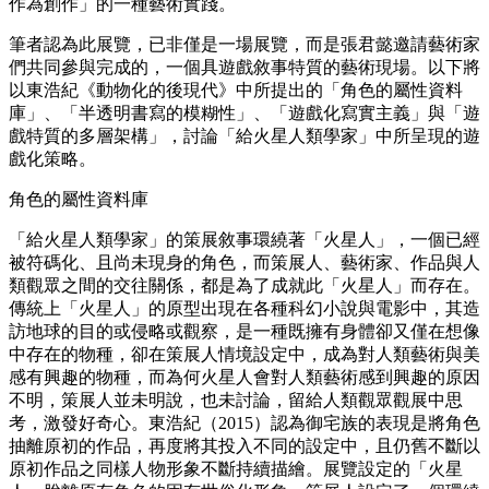
作為創作」的一種藝術實踐。
筆者認為此展覽，已非僅是一場展覽，而是張君懿邀請藝術家
們共同參與完成的，一個具遊戲敘事特質的藝術現場。以下將
以東浩紀《動物化的後現代》中所提出的「角色的屬性資料
庫」、「半透明書寫的模糊性」、「遊戲化寫實主義」與「遊
戲特質的多層架構」，討論「給火星人類學家」中所呈現的遊
戲化策略。
角色的屬性資料庫
「給火星人類學家」的策展敘事環繞著「火星人」，一個已經
被符碼化、且尚未現身的角色，而策展人、藝術家、作品與人
類觀眾之間的交往關係，都是為了成就此「火星人」而存在。
傳統上「火星人」的原型出現在各種科幻小說與電影中，其造
訪地球的目的或侵略或觀察，是一種既擁有身體卻又僅在想像
中存在的物種，卻在策展人情境設定中，成為對人類藝術與美
感有興趣的物種，而為何火星人會對人類藝術感到興趣的原因
不明，策展人並未明說，也未討論，留給人類觀眾觀展中思
考，激發好奇心。東浩紀（2015）認為御宅族的表現是將角色
抽離原初的作品，再度將其投入不同的設定中，且仍舊不斷以
原初作品之同樣人物形象不斷持續描繪。展覽設定的「火星