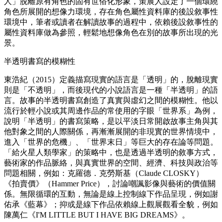
人」脫離原有角色的固有世俗化形象，策展人設定了一個環繞
角色所展開的想像力環境，存在角色屬性資料庫的後設敘事性
環境中，筆者或讀者在解讀故事的過程中，依賴後設敘事性的
屬性資料庫做為參照，輕鬆地想像角色在別的故事所出現的光
景。
半透明書寫的模糊性
東浩紀（2015）定義描寫現實的語言是「透明」的，脫離現實
則是「不透明」，而後現代的小說語言是一種「半透明」的語
言。故事的半透明書寫創造了真實與虛幻之間的模糊性。他以
流行於輕小說或其周邊作品的常使用的字眼「世界系」為例，
說明「半透明」的書寫策略，是以平淡日常開啟故事主角與其
他對象之間的人際關係，再漸漸展開的非現實的世界情境中，
進入「世界的危機」、「世界末日」等巨大的存在論等問題。
「給火星人類學家」的策略中，也是透過半透明的敘事方式，
藝術家的作品脈絡，與真實世界的空間、經濟、科技與政治等
問題相關，例如：克羅德．克勞斯基（Claude CLOSKY）
《拍賣價》（Hammer Price），討論嘲諷影像與藝術的價值關
係。無限循環的互動，無論是線上控制線下作品呈現，例如謝
佑承《藍幕》；抑或是線下作品依賴線上觀展觀看全貌，例如
陳萬仁《I'M LITTLE BUT I HAVE BIG DREAMS》。