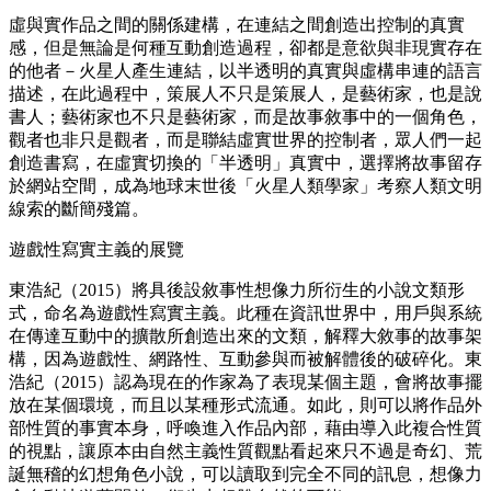
虛與實作品之間的關係建構，在連結之間創造出控制的真實
感，但是無論是何種互動創造過程，卻都是意欲與非現實存在
的他者－火星人產生連結，以半透明的真實與虛構串連的語言
描述，在此過程中，策展人不只是策展人，是藝術家，也是說
書人；藝術家也不只是藝術家，而是故事敘事中的一個角色，
觀者也非只是觀者，而是聯結虛實世界的控制者，眾人們一起
創造書寫，在虛實切換的「半透明」真實中，選擇將故事留存
於網站空間，成為地球末世後「火星人類學家」考察人類文明
線索的斷簡殘篇。
遊戲性寫實主義的展覽
東浩紀（2015）將具後設敘事性想像力所衍生的小說文類形
式，命名為遊戲性寫實主義。此種在資訊世界中，用戶與系統
在傳達互動中的擴散所創造出來的文類，解釋大敘事的故事架
構，因為遊戲性、網路性、互動參與而被解體後的破碎化。東
浩紀（2015）認為現在的作家為了表現某個主題，會將故事擺
放在某個環境，而且以某種形式流通。如此，則可以將作品外
部性質的事實本身，呼喚進入作品內部，藉由導入此複合性質
的視點，讓原本由自然主義性質觀點看起來只不過是奇幻、荒
誕無稽的幻想角色小說，可以讀取到完全不同的訊息，想像力