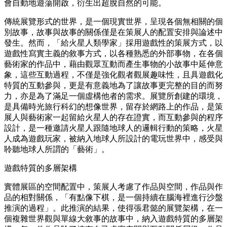
會自動地遊蕩開啟，衍生出超脫自然的可能。
傳統展覽形式的世界，是一個現實世界，呈現各個無相關的個
別故事，故事與故事的關係僅是在策展人的配置安排與論述中
發生。然而，「給火星人類學家」採用遊戲性的策展方式，以
遊戲性寫實主義的敘事方式，以各種熟悉的外部事物，在各個
藝術家的作品中，藉由觀眾互動而產生事物的小故事中延伸意
象，這些互動過程，不僅是強化觀者觀展趣味性，且具遊戲化
特質的互動參與，更是有意義地為了讓故事更完整的目的而努
力，亦是為了滿足一個虛構他者的需求。展覽所創建的環境，
是具備時光旅行科幻的想像世界，留存於網路上的作品，是策
展人與藝術家一起留給火星人的存在證實，而互動參與的程序
設計，是一種邀請火星人跟隨地球人的邏輯行動的策略，火星
人成為遊戲玩家，被納入地球人所設計的電玩世界中，感受與
聆聽地球人所謂的「藝術」。
遊戲特質的多層架構
實體展區的空間配置中，策展人考慮了作品與空間，作品與作
品的相對關係，「有點像下棋，是一個持續在腦海裡進行沙盤
推演的過程」。此推演的結果，使得張君懿的展覽架構，在一
個複雜世界觀與單線大敘事的故事中，納入遊戲特質的多層架