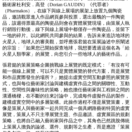
藝術家杜利安．高登（Dorian GAUDIN）《代罪者》
（Pharmakos），在線下與線上展場的展架上放置九個陶瓷
品，邀請觀眾進入作品網頁參與投票，選出最醜的一件陶瓷
品，該週得票最高的陶瓷品則會在實體展覽現場，由策展人執
行銷毀行動後，線下與線上展場中都僅存一件陶瓷品，並留下
一地的碎片。以此網民共同參與的結果，告訴未來造訪地球的
火星人，地球人的審美觀，並呼應張君懿在策展論述中所闡述
的宗旨：「如果您已開始探查地球，我想要透過這個名為「給
火星人類學家」的展覽，向您引介一些地球人的藝術作品。」
張君懿的策展策略企圖挑戰線上展覽的既定模式：「有沒有可
能一個線上展覽，可以不只是實體展覽的替代方案，而是展覽
和作品實際發生的場所？」她提出虛實空間互動參照的展覽形
式，也與每位藝術家討論與建構虛實作品之間的關聯性、互動
性、空間性與趣味性的策略，她也擔任藝術家與工程師之間的
溝通橋樑，在不斷的往來討論中，完成每件虛擬作品的製作，
建構虛實空間中的多層架構。此操作過程不僅是展覽策畫，更
像是策展人與藝術家一起共同完成一個具網路藝術特質的虛實
展覽，策展人不只主導展覽主題、作品邀請、虛實展區的規劃
策略，也將自己融入藝術家與作品之中，其角色已然跳脫傳統
上策展人擔負的論述、選件、規劃等之生產，而是應證「策展