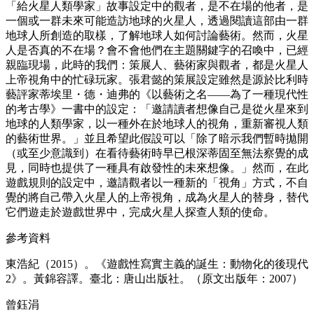
「給火星人類學家」故事設定中的觀者，是不在場的他者，是
一個或一群未來可能造訪地球的火星人，透過閱讀這部由一群
地球人所創造的取樣，了解地球人如何討論藝術。然而，火星
人是否真的不在場？會不會他們在主題關鍵字的召喚中，已經
親臨現場，此時的我們：策展人、藝術家與觀者，都是火星人
上帝視角中的忙碌玩家。張君懿的策展設定雖然是源於比利時
藝評家蒂埃里・德・迪弗的《以藝術之名——為了一種現代性
的考古學》一書中的設定：「邀請讀者想像自己是從火星來到
地球的人類學家，以一種外在於地球人的視角，重新審視人類
的藝術世界。」並且希望此假設可以「除了暗示我們暫時拋開
（或至少意識到）在看待藝術時早已根深蒂固至無法察覺的成
見，同時也提供了一種具有啟發性的未來想像。」然而，在此
遊戲規則的設定中，邀請觀者以一種新的「視角」方式，不自
覺的將自己帶入火星人的上帝視角，成為火星人的替身，替代
它們遊走於遊戲世界中，完成火星人探查人類的使命。
參考資料
東浩紀（2015）。《遊戲性寫實主義的誕生：動物化的後現代
2》。黃錦容譯。臺北：唐山出版社。（原文出版年：2007）
曾鈺涓