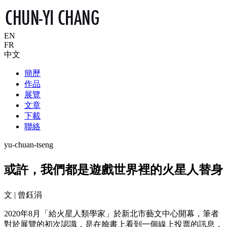
EN
FR
中文
簡歷
作品
展覽
文章
下載
聯絡
yu-chuan-tseng
或許，我們都是遊戲世界裡的火星人替身
文 | 曾鈺涓
2020年8月「給火星人類學家」於新北市藝文中心開幕，筆者
對於展覽的初次認識，是在臉書上看到一個線上投票的訊息，