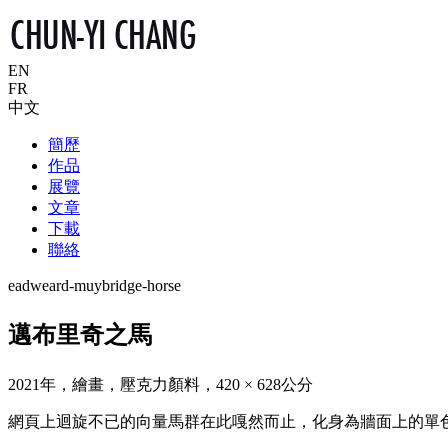
EN
FR
中文
簡歷
作品
展覽
文章
下載
聯絡
eadweard-muybridge-horse
邁布里奇之馬
2021年，繪畫，壓克力顏料，420 × 628公分
網頁上迴旋不已的向量馬群在此嘎然而止，化身為牆面上的單