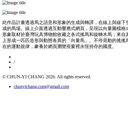
此作品計畫透過⾺之語意和形象的⽣成與轉譯，在線上與線下
成的⾺場。線上介⾯透過互動響應式網⾴，呈現以向量圖檔格
形象取材於臺灣玩具博物館收藏之各式搖⾺和旋轉⽊馬；來自真
上形成⼀匹匹造形與動態各異的「向量⾺」。不停晃動的搖搖
在的運動規律，豢養於網⾴瀏覽視窗裡永恆持存的國度。
/
© CHUN-YI CHANG 2026. All rights reserved.
chunyichang.com@gmail.com