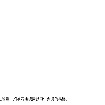
色繪畫，招喚著連續攝影術中奔騰的馬姿。