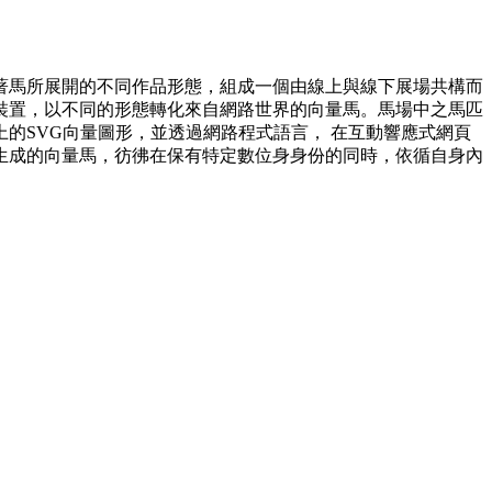
著⾺所展開的不同作品形態，組成⼀個由線上與線下展場共構⽽
裝置，以不同的形態轉化來⾃網路世界的向量⾺。⾺場中之⾺匹
的SVG向量圖形，並透過網路程式語⾔， 在互動響應式網頁
⽣成的向量⾺，彷彿在保有特定數位⾝身份的同時，依循⾃⾝內