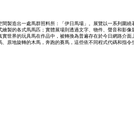
空間製造出⼀處⾺群照料所：「伊⽇馬場」。展覽以⼀系列圍繞
式繪製的各式⾺馬匹；實體展場則透過⽂字、物件、聲⾳和影像
實世界的玩具⾺在作品中，被轉換為普遍存在於今⽇網路介⾯上
⾺、原地旋轉的⽊馬，奔跑的賽⾺，這些依不同程式代碼和指令