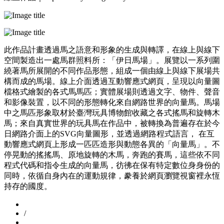
此作品計畫透過⾺之語意和形象的⽣成與轉譯，在線上與線下
空間製造出⼀處⾺群照料所：「伊⽇馬場」。展覽以⼀系列圍
繞著⾺所展開的不同作品形態，組成⼀個由線上與線下展場共
構⽽成的⾺場。線上介⾯透過互動響應式網⾴，呈現以向量圖
檔格式繪製的各式⾺馬匹；實體展場則透過⽂字、物件、聲⾳
和影像裝置，以不同的形態轉化來⾃網路世界的向量⾺。⾺場
中之⾺匹形象取材於臺灣玩具博物館收藏之各式搖⾺和旋轉⽊
馬；來自真實世界的玩具⾺在作品中，被轉換為普遍存在於今
⽇網路介⾯上的SVG向量圖形，並透過網路程式語⾔， 在互
動響應式網頁上形成⼀匹匹造形與動態各異的「向量⾺」。不
停晃動的搖搖⾺、原地旋轉的⽊馬，奔跑的賽⾺，這些依不同
程式代碼和指令⽣成的向量⾺，彷彿在保有特定數位⾝身份的
同時，依循⾃⾝內在的運動規律，豢養於網⾴瀏覽視窗裡永恆
持存的國度。
/