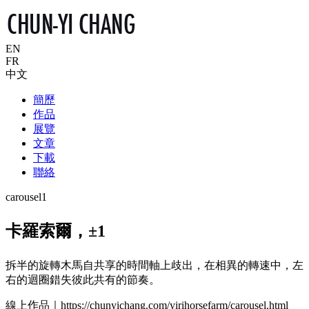
EN
FR
中文
簡歷
作品
展覽
文章
下載
聯絡
carousel1
卡羅索爾，±1
拆半的旋轉木馬自共享的時間軸上歧出，在相異的轉速中，左
右的迴圈錯失彼此共有的節奏。
線上作品｜https://chunyichang.com/yirihorsefarm/carousel.html