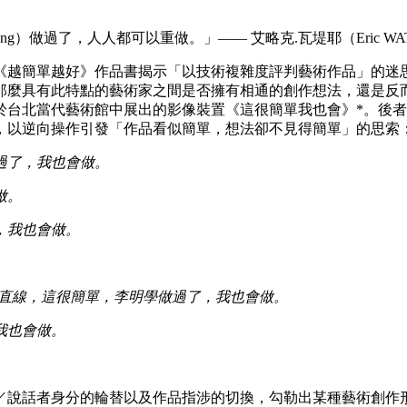
ng）做過了，人人都可以重做。」—— 艾略克.瓦堤耶（Eric W
《越簡單越好》作品書揭示「以技術複雜度評判藝術作品」的迷思
那麼具有此特點的藝術家之間是否擁有相通的創作想法，還是反
台北當代藝術館中展出的影像裝置《這很簡單我也會》*。後者改
，以逆向操作引發「作品看似簡單，想法卻不見得簡單」的思索
過了，我也會做。
做。
，我也會做。
行直線，這很簡單，李明學做過了，我也會做。
我也會做。
。
／說話者身分的輪替以及作品指涉的切換，勾勒出某種藝術創作