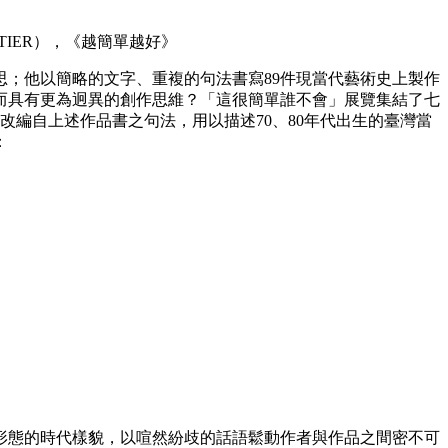
ATIER），《越簡單越好》
；他以簡略的文字、重複的句法書寫89件現當代藝術史上製作
而具有更為迥異的創作思維？「這很簡單誰不會」展覽集結了七
編自上述作品書之句法，用以描述70、80年代出生的臺灣當
：
形態的時代樣貌，以喧然紛歧的話語鬆動作者與作品之間密不可