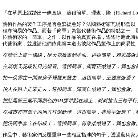
「在草原上踩踏出一條直線，這很簡單。理查．隆（Richard Lo
藝術作品的製作工序是否愈繁複愈好？法國藝術家瓦堤耶曾以
程序簡易的作品。而若「簡單」為當代藝術作品的特點之一，
位藝術家的「簡單」之作，以作品的真實在場，遙遙呼應此時於
代藝術家，並邀請他們依此腳本道出彼此作品製作上的簡易性
在牆壁上畫一條線，從天花板畫到地面。這很簡單，賴志盛做
在展場天花板裝日光燈管。這很簡單，周育正做過了，我也會
拍一朵雲在一間老房子裡飄來飄去，這很簡單，王雅慧做過了
拍人在路上走來走去，這很簡單，陳萬仁做過了，我也會做。
把紅黑籃三捆不同顏色的3M膠帶貼在牆上，斜斜拉出三條平
在城市裡有鴿子的地方打保齡球，這很簡單，崔廣宇做過了，
把洗碗手套立在砧板上，這很簡單，何采柔做過了，我也會做
作品中，藝術家們反覆重申一些相互指涉的句子，透過藝術家