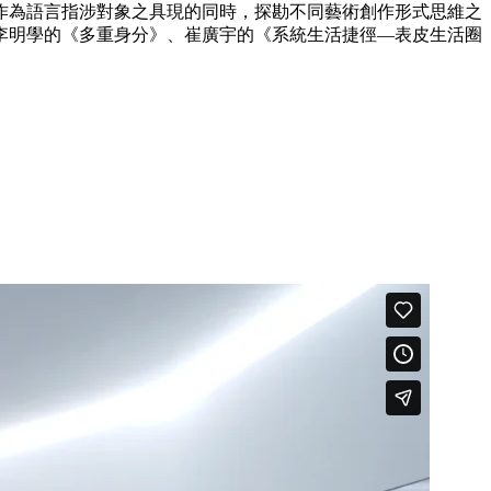
作為語言指涉對象之具現的同時，探勘不同藝術創作形式思維之
李明學的《多重身分》、崔廣宇的《系統生活捷徑—表皮生活圈