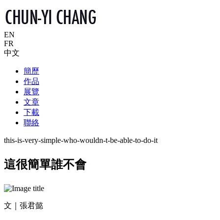
EN
FR
中文
簡歷
作品
展覽
文章
下載
聯絡
this-is-very-simple-who-wouldn-t-be-able-to-do-it
這很簡單誰不會
文｜張君懿