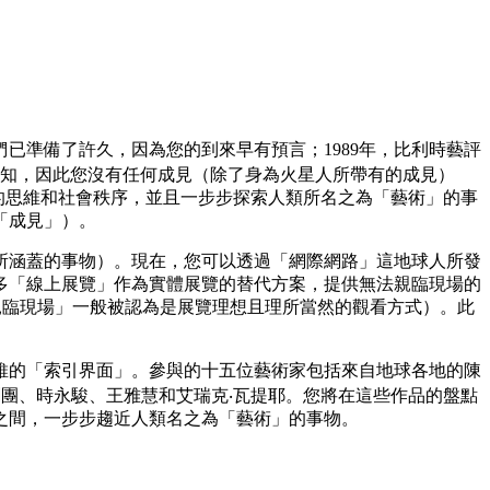
已準備了許久，因為您的到來早有預言；1989年，比利時藝評
所知，因此您沒有任何成見（除了身為火星人所帶有的成見）
人的思維和社會秩序，並且一步步探索人類所名之為「藝術」的事
「成見」）。
所涵蓋的事物）。現在，您可以透過「網際網路」這地球人所發
許多「線上展覽」作為實體展覽的替代方案，提供無法親臨現場的
「親臨現場」一般被認為是展覽理想且理所當然的觀看方式）。此
維的「索引界面」。參與的十五位藝術家包括來自地球各地的陳
劇團、時永駿、王雅慧和艾瑞克‧瓦提耶。您將在這些作品的盤點
之間，一步步趨近人類名之為「藝術」的事物。