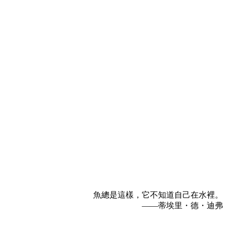
魚總是這樣，它不知道自己在水裡。
——蒂埃里・德・迪弗