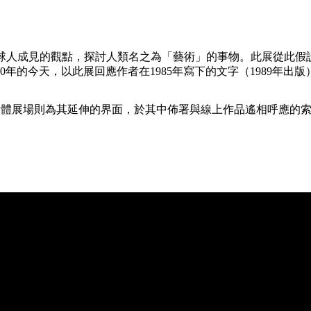
有地球人成見的觀點，探討人類名之為「藝術」的事物。此展從此
作者在1985年寫下的文字（1989年出版）。參閱：Thierry De Duv
，實體展場則為其延伸的界面，於其中佈署與線上作品遙相呼應的