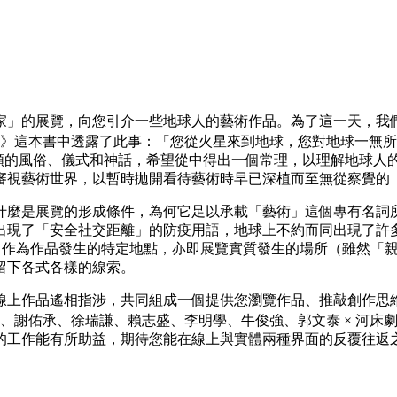
」的展覽，向您引介一些地球人的藝術作品。為了這一天，我們
學》這本書中透露了此事：「您從火星來到地球，您對地球一無
人類的風俗、儀式和神話，希望從中得出一個常理，以理解地球
審視藝術世界，以暫時拋開看待藝術時早已深植而至無從察覺的
什麼是展覽的形成條件，為何它足以承載「藝術」這個專有名詞
會出現了「安全社交距離」的防疫用語，地球上不約而同出現了
「網頁」作為作品發生的特定地點，亦即展覽實質發生的場所（雖然
留下各式各樣的線索。
線上作品遙相指涉，共同組成一個提供您瀏覽作品、推敲創作思
柔、謝佑承、徐瑞謙、賴志盛、李明學、牛俊強、郭文泰 × 河床
的工作能有所助益，期待您能在線上與實體兩種界面的反覆往返