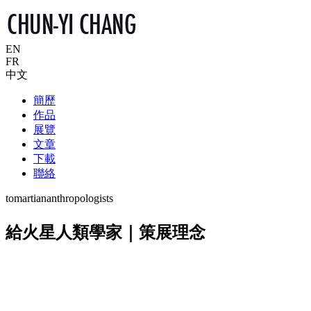
EN
FR
中文
簡歷
作品
展覽
文章
下載
聯絡
tomartiananthropologists
給火星人類學家｜策展理念