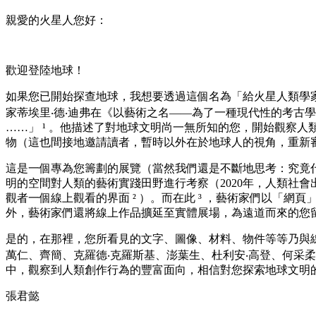
親愛的火星人您好：
歡迎登陸地球！
如果您已開始探查地球，我想要透過這個名為「給火星人類學家
家蒂埃里‧德‧迪弗在《以藝術之名——為了一種現代性的考古
……」 ¹ 。他描述了對地球文明尚一無所知的您，開始觀察
物（這也間接地邀請讀者，暫時以外在於地球人的視角，重新
這是一個專為您籌劃的展覽（當然我們還是不斷地思考：究竟
明的空間對人類的藝術實踐田野進行考察（2020年，人類社
觀者一個線上觀看的界面 ² ）。而在此 ³ ，藝術家們以
外，藝術家們還將線上作品擴延至實體展場，為遠道而來的您
是的，在那裡，您所看見的文字、圖像、材料、物件等等乃與
萬仁、齊簡、克羅德‧克羅斯基、澎葉生、杜利安‧高登、何采
中，觀察到人類創作行為的豐富面向，相信對您探索地球文明
張君懿